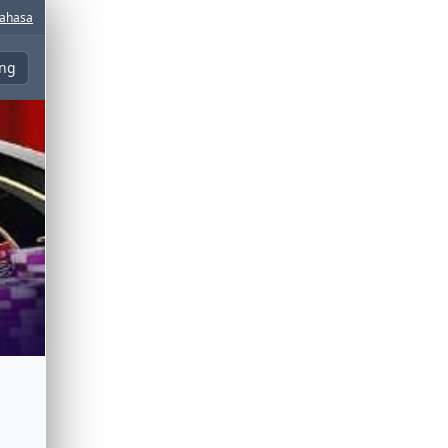
ahasa
ang