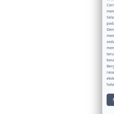
Corn
memb
Sela
pada
Den
memi
seda
menj
tar
besa
Ber
rasa
eksk
hal