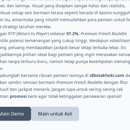
er, dan lainnya. Visual yang disajikan sangat halus dan realistis,
uat setiap sesi bermain terasa seperti berada di kasino sunggu
in itu, antarmuka yang intuitif memudahkan para pemain untuk f
 strategi taruhan mereka.
gan RTP (
Return to Player
) sebesar
97.2%
,
Premium French Roulette
liki potensi kemenangan yang cukup tinggi. Meskipun volatilitas
ng, peluang mendapatkan jackpot besar tetap terbuka lebar. Ini
adikannya pilihan ideal bagi pemain yang ingin merasakan sensa
uhan tanpa terburu-buru, namun tetap punya kesempatan menan
r.
gabunglah bersama ribuan pemain lainnya di
idbotakhoki.com
da
kan sendiri sensasi bermain
Premium French Roulette
dengan fitur
lusif dan jackpot menarik. Jangan lupa untuk sering-sering cek
aman
promosi
kami agar tidak ketinggalan penawaran spesial!
Main Demo
Main untuk Asli