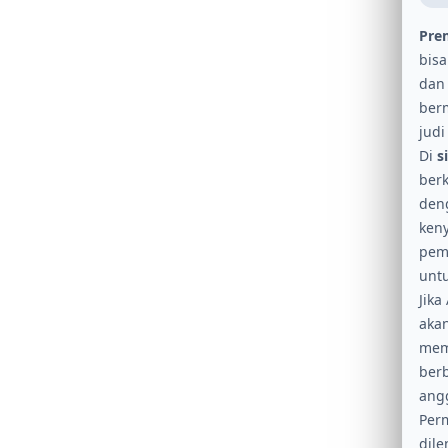
Pre
bisa
dan
ber
judi
Di
s
berk
den
ken
pem
unt
Jik
akan
mem
ber
angg
Per
dile