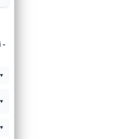
 -
▼
▼
▼