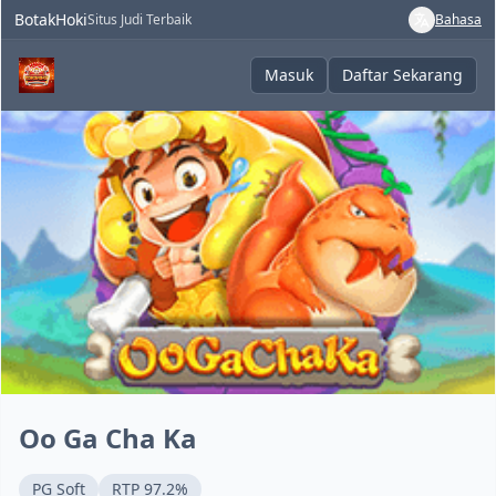
BotakHoki
Situs Judi Terbaik
Bahasa
Masuk
Daftar Sekarang
▶
Oo Ga Cha Ka
PG Soft
RTP 97.2%