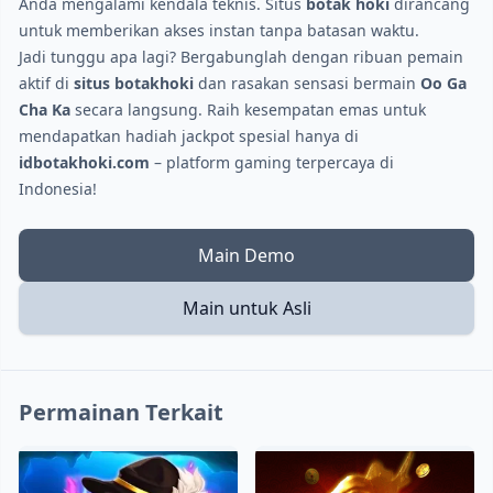
Anda mengalami kendala teknis. Situs
botak hoki
dirancang
untuk memberikan akses instan tanpa batasan waktu.
Jadi tunggu apa lagi? Bergabunglah dengan ribuan pemain
aktif di
situs botakhoki
dan rasakan sensasi bermain
Oo Ga
Cha Ka
secara langsung. Raih kesempatan emas untuk
mendapatkan hadiah jackpot spesial hanya di
idbotakhoki.com
– platform gaming terpercaya di
Indonesia!
Main Demo
Main untuk Asli
Permainan Terkait