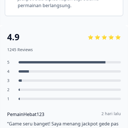
permainan berlangsung.
4.9
⭐
⭐
⭐
⭐
⭐
1245 Reviews
5
4
3
2
1
2 hari lalu
PemainHebat123
“Game seru banget! Saya menang jackpot gede pas