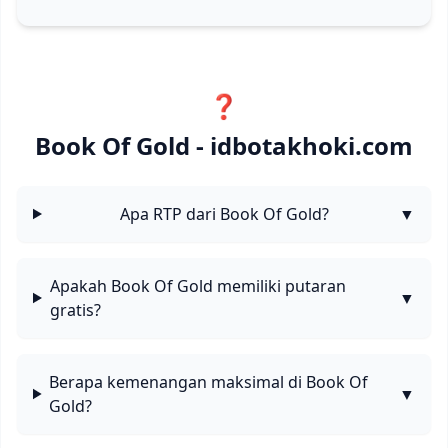
❓
Book Of Gold - idbotakhoki.com
Apa RTP dari Book Of Gold?
▼
Apakah Book Of Gold memiliki putaran
▼
gratis?
Berapa kemenangan maksimal di Book Of
▼
Gold?