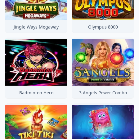
Jingle Ways Megaway
Olympus 8000
Badminton Hero
3 Angels Power Combo